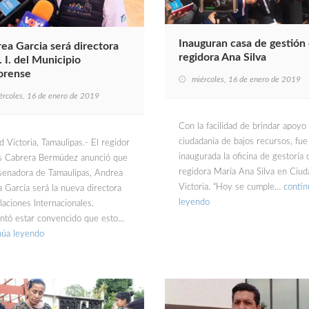
Inauguran casa de gestión 
ea Garcia será directora
regidora Ana Silva
. I. del Municipio
orense
miércoles, 16 de enero de 2019
ércoles, 16 de enero de 2019
Con la facilidad de brindar apoyo 
ciudadanía de bajos recursos, fue
 Victoria, Tamaulipas.- El regidor
inaugurada la oficina de gestoría 
s Cabrera Bermúdez anunció que
regidora María Ana Silva en Ciud
 senadora de Tamaulipas, Andrea
Victoria. “Hoy se cumple…
contin
a García será la nueva directora
leyendo
laciones Internacionales.
tó estar convencido que esto…
núa leyendo