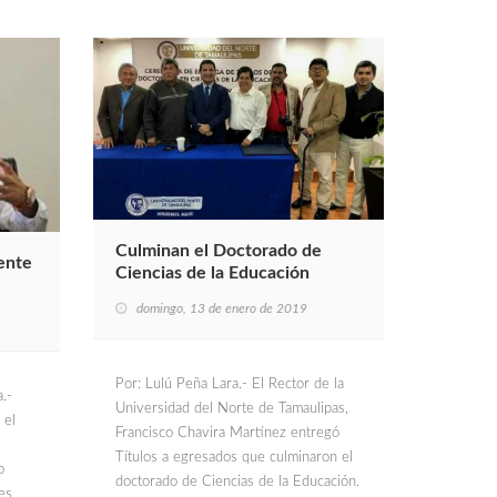
Culminan el Doctorado de
ente
Ciencias de la Educación
domingo, 13 de enero de 2019
Por: Lulú Peña Lara.- El Rector de la
.-
Universidad del Norte de Tamaulipas,
 el
Francisco Chavira Martínez entregó
Títulos a egresados que culminaron el
o
doctorado de Ciencias de la Educación.
es