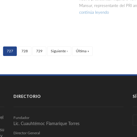
Mansur, representante del PRI a
continúa leyendo
727
728
729
Siguiente
›
Última
»
(current)
DIRECTORIO
S
el
Fundador
Lic. Cuauhtémoc Flamarique Torres
 su
Director General
 y