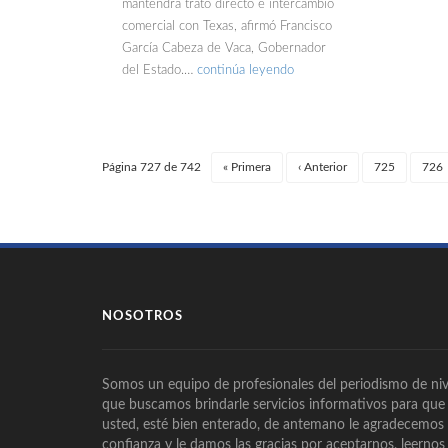
mantendrá trato directo e intercambio
comercial con Texas, afirmó Francisco
García Cabeza de Vaca, Gobernador
del Estado.…
continúa leyendo
Página 727 de 742
«
Primera
‹
Anterior
725
726
NOSOTROS
Somos un equipo de profesionales del periodismo de niv
que buscamos brindarle servicios informativos para que
usted, esté bien enterado, de antemano le agradecemos
confianza y le damos las gracias por aceptarnos, leernos