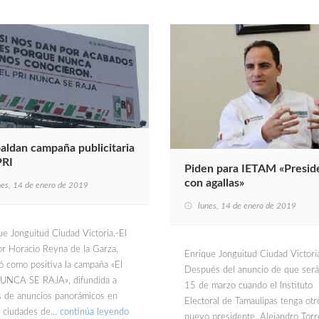
aldan campaña publicitaria
PRI
Piden para IETAM «Presid
con agallas»
nes, 14 de enero de 2019
lunes, 14 de enero de 2019
ue Jonguitud Ciudad Victoria.-El
or Horacio Reyna de la Garza,
Enrique Jonguitud Ciudad Victoria
có como positiva la campaña «El
Después del anuncio de que será
UNCA SE RAJA», difundida a
15 de marzo cuando el Instituto
s de anuncios panorámicos en
Electoral de Tamaulipas tenga otr
s ciudades de…
continúa leyendo
nuevo presidente, Alejandro Torr