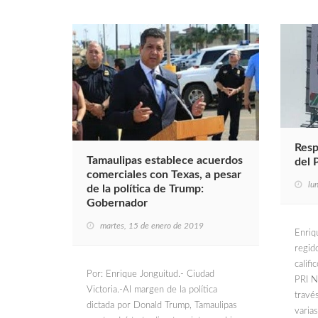
Resp
Tamaulipas establece acuerdos
del 
comerciales con Texas, a pesar
lu
de la política de Trump:
Gobernador
martes, 15 de enero de 2019
Enriq
regid
califi
Por: Enrique Jonguitud.- Ciudad
PRI N
Victoria.-Al margen de la política
travé
dictada por Donald Trump, Tamaulipas
varia