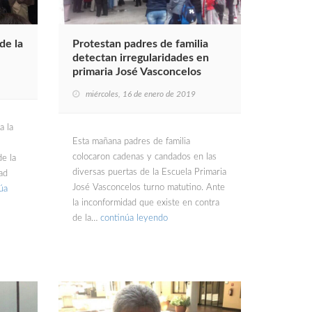
de la
Protestan padres de familia
detectan irregularidades en
primaria José Vasconcelos
miércoles, 16 de enero de 2019
a la
Esta mañana padres de familia
colocaron cadenas y candados en las
de la
diversas puertas de la Escuela Primaria
ad
José Vasconcelos turno matutino. Ante
úa
la inconformidad que existe en contra
de la…
continúa leyendo