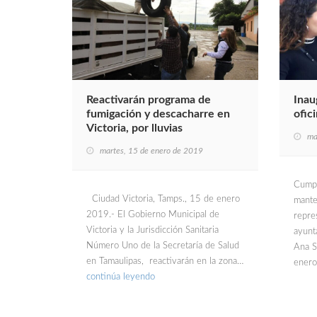
Reactivarán programa de
Inau
fumigación y descacharre en
ofic
Victoria, por lluvias
ma
martes, 15 de enero de 2019
Cumpl
Ciudad Victoria, Tamps., 15 de enero
mante
2019.- El Gobierno Municipal de
repre
Victoria y la Jurisdicción Sanitaria
ayunt
Número Uno de la Secretaría de Salud
Ana S
en Tamaulipas, reactivarán en la zona…
enero
continúa leyendo