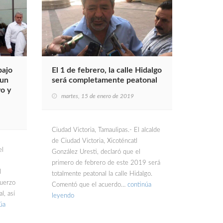
bajo
El 1 de febrero, la calle Hidalgo
 un
será completamente peatonal
o y
martes, 15 de enero de 2019
Ciudad Victoria, Tamaulipas.- El alcalde
de Ciudad Victoria, Xicoténcatl
el
González Uresti, declaró que el
primero de febrero de este 2019 será
l
totalmente peatonal la calle Hidalgo.
fuerzo
Comentó que el acuerdo…
continúa
l, así
leyendo
úa