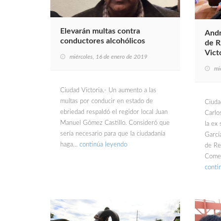
Elevarán multas contra
Andr
conductores alcohólicos
de R
Vict
miércoles, 16 de enero de 2019
mi
Ciudad Victoria.- Un aumento a las
multas por conducir en estado de
Ciudad
ebriedad respaldó el regidor local Juan
Carlo
Manuel Gómez Castillo. Consideró que
la ex
sería necesario para que la ciudadanía
Garcí
haga…
continúa leyendo
de Re
Comen
conti