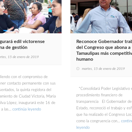
gurará edil victorense
Reconoce Gobernador tra
ina de gestión
del Congreso que abona a
Tamaulipas más competitiv
rtes, 15 de enero de 2019
humano
martes, 15 de enero de 2019
iendo con el compromiso de
ner contacto permanente con sus
*Consolidará Poder Legislativo 
sentados, la quinta regidora del
procedimiento financiero de
amiento de Ciudad Victoria, María
transparencia El Gobernador de
ilva López, inaugurará este 16 de
Estado, reconoció el trabajo y es
 a las…
continúa leyendo
que ha realizado el Congreso Loca
como la congruencia con…
contin
leyendo