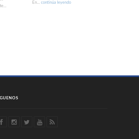
En…
continúa leyendo
nte…
ÍGUENOS