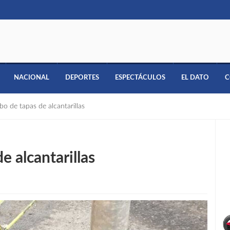
NACIONAL
DEPORTES
ESPECTÁCULOS
EL DATO
C
o de tapas de alcantarillas
 alcantarillas