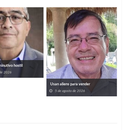
Imp
prog
bene
5
san
minutivo hostil
 de 2026
Usan aliens para vender
5 de agosto de 2026