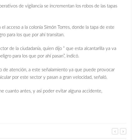
erativos de vigilancia se incrementan los robos de las tapas
n el acceso a la colonia Simón Torres, donde la tapa de este
gro para los que por ahí transitan.
tor de la ciudadanía, quien dijo “ que esta alcantarilla ya va
igro para los que por ahí pasan”, indicó.
o de atención, a este señalamiento ya que puede provocar
ular por este sector y pasan a gran velocidad, señaló.
ne cuanto antes, y asi poder evitar alguna accidente,