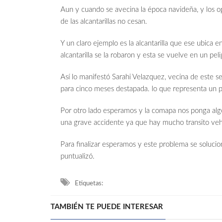
Aun y cuando se avecina la época navideña, y los op
de las alcantarillas no cesan.
Y un claro ejemplo es la alcantarilla que ese ubica e
alcantarilla se la robaron y esta se vuelve en un peli
Así lo manifestó Sarahi Velazquez, vecina de este sec
para cinco meses destapada. lo que representa un pel
Por otro lado esperamos y la comapa nos ponga alg
una grave accidente ya que hay mucho transito vehic
Para finalizar esperamos y este problema se solucio
puntualizó.
Etiquetas:
TAMBIÉN TE PUEDE INTERESAR