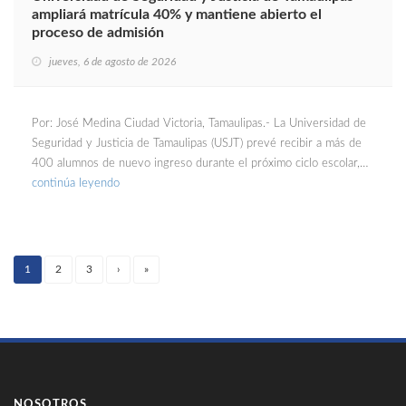
ampliará matrícula 40% y mantiene abierto el
proceso de admisión
jueves, 6 de agosto de 2026
Por: José Medina Ciudad Victoria, Tamaulipas.- La Universidad de
Seguridad y Justicia de Tamaulipas (USJT) prevé recibir a más de
400 alumnos de nuevo ingreso durante el próximo ciclo escolar,…
continúa leyendo
1
2
3
›
»
(current)
NOSOTROS