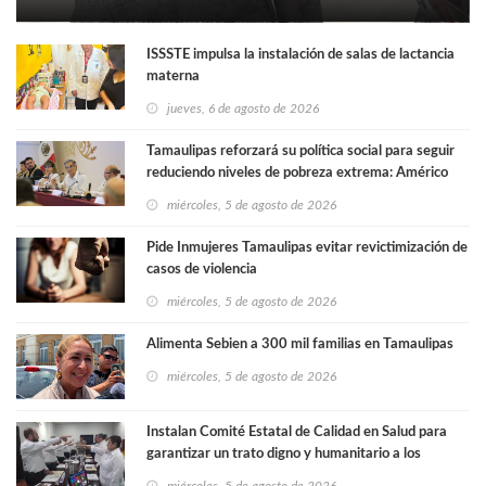
ISSSTE impulsa la instalación de salas de lactancia
materna
jueves, 6 de agosto de 2026
Tamaulipas reforzará su política social para seguir
reduciendo niveles de pobreza extrema: Américo
miércoles, 5 de agosto de 2026
Pide Inmujeres Tamaulipas evitar revictimización de
casos de violencia
miércoles, 5 de agosto de 2026
Alimenta Sebien a 300 mil familias en Tamaulipas
miércoles, 5 de agosto de 2026
Instalan Comité Estatal de Calidad en Salud para
garantizar un trato digno y humanitario a los
pacientes
miércoles, 5 de agosto de 2026