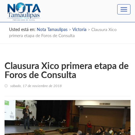
Toggl
navig
Usted está en:
Nota Tamaulipas
>
Victoria
>
Clausura Xico
primera etapa de Foros de Consulta
Clausura Xico primera etapa de
Foros de Consulta
sábado, 17 de noviembre de 2018