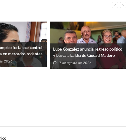
mpico fortalece control
“PO
Lupe González anuncia regreso político
ia en mercados rodantes
ISS
y busca alcaldía de Ciudad Madero
 de 2026
7
7 de agosto de 2026
nico