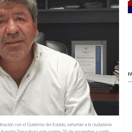
F
dinación con el Gobierno del Estado, exhortan a la ciudadanía
e 8 (Avenida Tamaulipas) este martes 20 de noviembre a partir