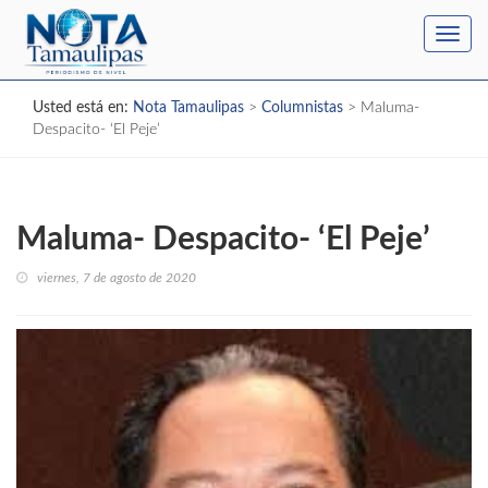
Toggl
navig
Usted está en:
Nota Tamaulipas
>
Columnistas
>
Maluma-
Despacito- ‘El Peje’
Maluma- Despacito- ‘El Peje’
viernes, 7 de agosto de 2020