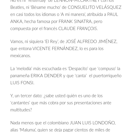
No es ni ‘Yesterday’ de LENNON-McCARTNEY con los
Beatles, ni ‘Bésame mucho’ de CONSUELITO VELÁSQUEZ
en casi todos los idiomas o ‘A mi manera’, atribuida a PAUL
ANKA, hecha famosa por FRANK SINATRA, pero
compuesta por el francés CLAUDE
FRANÇOIS
.
Vamos, ni siquiera ‘El Rey’, de JOSÉ ALFREDO JIMÉNEZ,
que entona VICENTE FERNÁNDEZ, lo es para los
mexicanos.
La ‘melodía’ más escuchada es ‘Despacito’ que ‘compuso’ la
panameña ERIKA DENDER y que ‘canta’ el puertorriqueño
LUIS FONSI.
Y, un tercer dato: ¿sabe usted quién es uno de los
‘cantantes’ que más cobra por sus presentaciones ante
multitudes?
Nada menos que el colombiano JUAN LUIS LONDOÑO,
alias ‘Maluma’, quien se deja pagar cientos de miles de