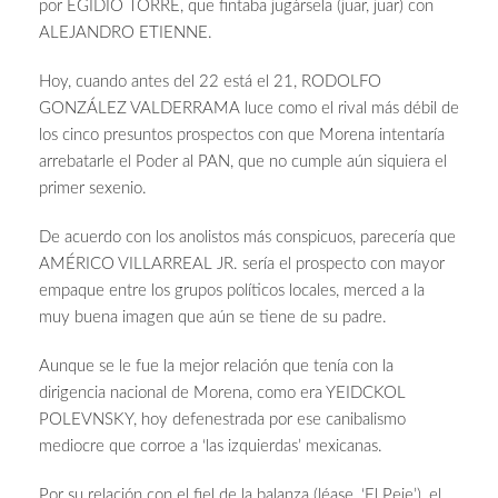
por EGIDIO TORRE, que fintaba jugársela (juar, juar) con
ALEJANDRO ETIENNE.
Hoy, cuando antes del 22 está el 21, RODOLFO
GONZÁLEZ VALDERRAMA luce como el rival más débil de
los cinco presuntos prospectos con que Morena intentaría
arrebatarle el Poder al PAN, que no cumple aún siquiera el
primer sexenio.
De acuerdo con los anolistos más conspicuos, parecería que
AMÉRICO VILLARREAL JR. sería el prospecto con mayor
empaque entre los grupos políticos locales, merced a la
muy buena imagen que aún se tiene de su padre.
Aunque se le fue la mejor relación que tenía con la
dirigencia nacional de Morena, como era YEIDCKOL
POLEVNSKY, hoy defenestrada por ese canibalismo
mediocre que corroe a ‘las izquierdas’ mexicanas.
Por su relación con el fiel de la balanza (léase, ‘El Peje’), el