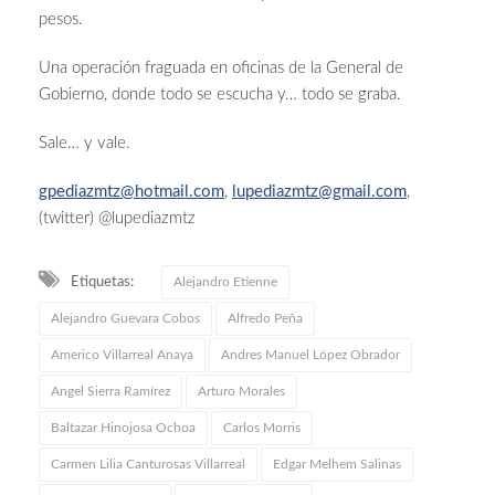
pesos.
Una operación fraguada en oficinas de la General de
Gobierno, donde todo se escucha y… todo se graba.
Sale… y vale.
gpediazmtz@hotmail.com
,
lupediazmtz@gmail.com
,
(twitter) @lupediazmtz
Etiquetas:
Alejandro Etienne
Alejandro Guevara Cobos
Alfredo Peña
Americo Villarreal Anaya
Andres Manuel López Obrador
Angel Sierra Ramírez
Arturo Morales
Baltazar Hinojosa Ochoa
Carlos Morris
Carmen Lilia Canturosas Villarreal
Edgar Melhem Salinas