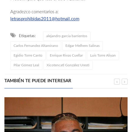
Agradezco comentarios a:
letrasprohibidas2011@hotmail.com
Etiquetas:
alejandro garcia barrientos
Carlos Fernandez Altamirano
Edgar Melhem Salinas
Egidio Torre Cantú
Enrique Rivas Cuellar
Luis Torre Aliyan
Pilar Gómez Leal
Xicotencatl González Uresti
TAMBIÉN TE PUEDE INTERESAR