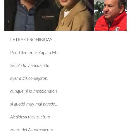
LETRAS PROHIBIDAS…
Por: Clemente Zapata M.-
Señalado y encuerado
ayer a #Xico dejaron,
aunque ni lo mencionaron
sí quedó muy mal parado…
Alcaldesa reestructura
zonas del Ayuntamiento;