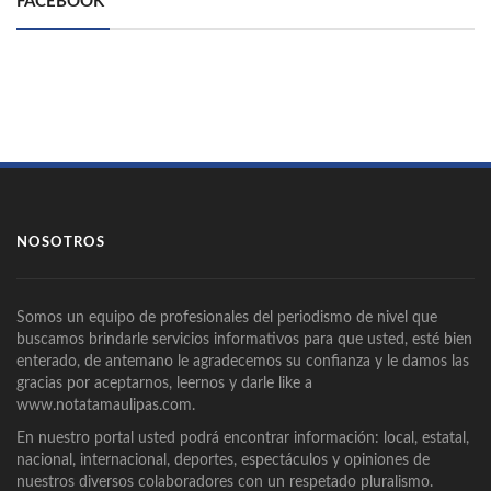
FACEBOOK
NOSOTROS
Somos un equipo de profesionales del periodismo de nivel que
buscamos brindarle servicios informativos para que usted, esté bien
enterado, de antemano le agradecemos su confianza y le damos las
gracias por aceptarnos, leernos y darle like a
www.notatamaulipas.com.
En nuestro portal usted podrá encontrar información: local, estatal,
nacional, internacional, deportes, espectáculos y opiniones de
nuestros diversos colaboradores con un respetado pluralismo.