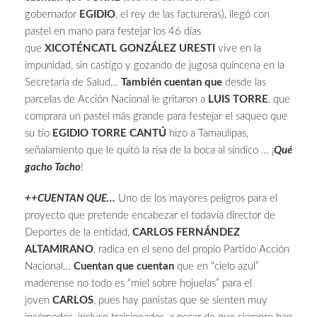
gobernador
EGIDIO
, el rey de las factureras), llegó con
pastel en mano para festejar los 46 días
que
XICOTÉNCATL GONZÁLEZ URESTI
vive en la
impunidad, sin castigo y gozando de jugosa quincena en la
Secretaría de Salud…
También cuentan que
desde las
parcelas de Acción Nacional le gritaron a
LUIS TORRE
, que
comprara un pastel más grande para festejar el saqueo que
su tío
EGIDIO TORRE CANTÚ
hizo a Tamaulipas,
señalamiento que le quitó la risa de la boca al síndico … ¡
Qué
gacho Tacho
!
++CUENTAN QUE…
Uno de los mayores peligros para el
proyecto que pretende encabezar el todavía director de
Deportes de la entidad,
CARLOS FERNÁNDEZ
ALTAMIRANO
, radica en el seno del propio Partido Acción
Nacional…
Cuentan que cuentan
que en “cielo azul”
maderense no todo es “miel sobre hojuelas” para el
joven
CARLOS
, pues hay panistas que se sienten muy