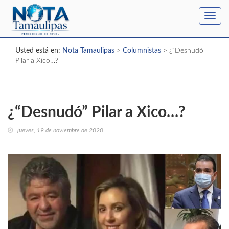
Toggl
navig
Usted está en:
Nota Tamaulipas
>
Columnistas
>
¿“Desnudó”
Pilar a Xico…?
¿“Desnudó” Pilar a Xico…?
jueves, 19 de noviembre de 2020