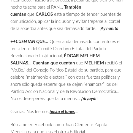
incómodos, incluso traicionados, a pesar de que siempre han
hecho talacha para el PAN…
También
cuentan
que
CARLOS
está a tiempo de tender puentes de
comunicación, aplicar la inclusión y evitar treparse al corcel
de la soberbia antes que sea demasiado tarde… ¡
Ay nanita
!
++CUENTAN QUE…
Quien anda demasiado contento es el
presidente del Comité Directivo Estatal del Partido
Revolucionario Institucional,
ÉDGAR MELHEM
SALINAS
…
Cuentan que cuentan
que
MELHEM
recibió el
“Vo.Bo.” del Consejo Político Estatal de su partido, para que
celebre “matrimonio electoral” con otras fuerzas políticas y
ahora sólo queda esperar que se dejen “enamorar” los del
Partido Acción Nacional y de la Revolución Democrática…
No os desesperéis, que falta menos… ¡
Yayayái
!
Gracias. Nos leemos
hasta el lunes
…
Búscame en Facebook como Juan Clemente Zapata
Medellín para que leas el otro #Editorial.