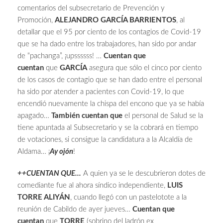
comentarios del subsecretario de Prevención y
Promoción,
ALEJANDRO GARCÍA BARRIENTOS
, al
detallar que el 95 por ciento de los contagios de Covid-19
que se ha dado entre los trabajadores, han sido por andar
de “pachanga”, ¡upssssss! …
Cuentan que
cuentan
que
GARCÍA
asegura que sólo el cinco por ciento
de los casos de contagio que se han dado entre el personal
ha sido por atender a pacientes con Covid-19, lo que
encendió nuevamente la chispa del encono que ya se había
apagado…
También cuentan que
el personal de Salud se la
tiene apuntada al Subsecretario y se la cobrará en tiempo
de votaciones, si consigue la candidatura a la Alcaldía de
Aldama… ¡
Ay ojón
!
++CUENTAN QUE…
A quien ya se le descubrieron dotes de
comediante fue al ahora síndico independiente,
LUIS
TORRE ALIYÁN
, cuando llegó con un pastelotote a la
reunión de Cabildo de ayer jueves…
Cuentan que
cuentan
que
TORRE
(sobrino del ladrón ex