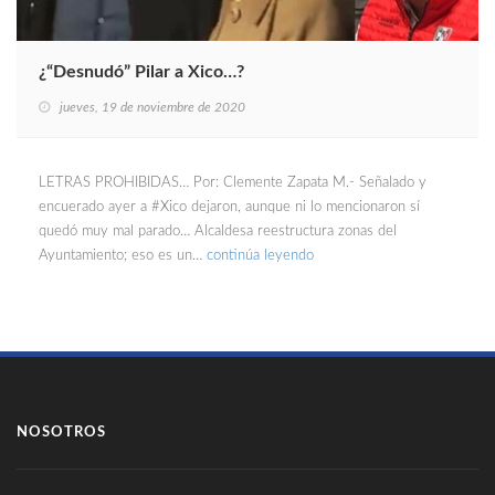
¿“Desnudó” Pilar a Xico…?
jueves, 19 de noviembre de 2020
LETRAS PROHIBIDAS… Por: Clemente Zapata M.- Señalado y
encuerado ayer a #Xico dejaron, aunque ni lo mencionaron sí
quedó muy mal parado… Alcaldesa reestructura zonas del
Ayuntamiento; eso es un…
continúa leyendo
NOSOTROS