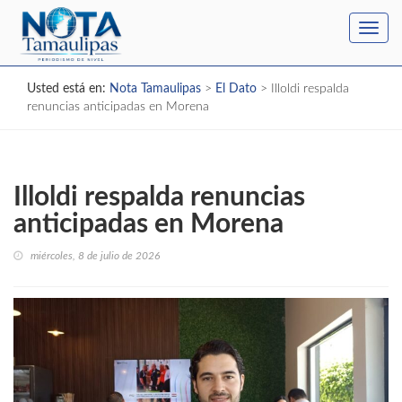
Toggl
navig
Usted está en:
Nota Tamaulipas
>
El Dato
>
Illoldi respalda
renuncias anticipadas en Morena
Illoldi respalda renuncias
anticipadas en Morena
miércoles, 8 de julio de 2026