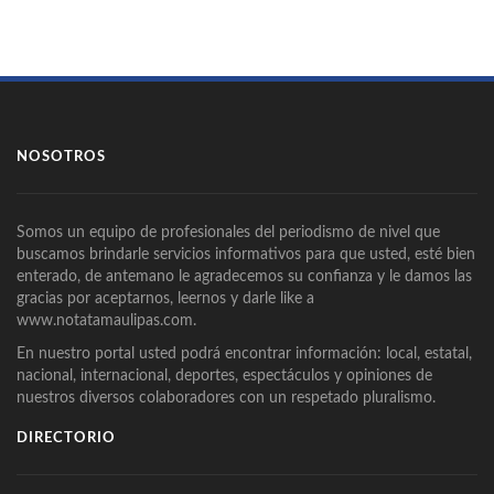
NOSOTROS
Somos un equipo de profesionales del periodismo de nivel que
buscamos brindarle servicios informativos para que usted, esté bien
enterado, de antemano le agradecemos su confianza y le damos las
gracias por aceptarnos, leernos y darle like a
www.notatamaulipas.com.
En nuestro portal usted podrá encontrar información: local, estatal,
nacional, internacional, deportes, espectáculos y opiniones de
nuestros diversos colaboradores con un respetado pluralismo.
DIRECTORIO