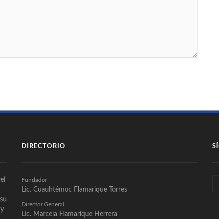
DIRECTORIO
S
el
Fundador
Lic. Cuauhtémoc Flamarique Torres
 su
Director General
 y
Lic. Marcela Flamarique Herrera