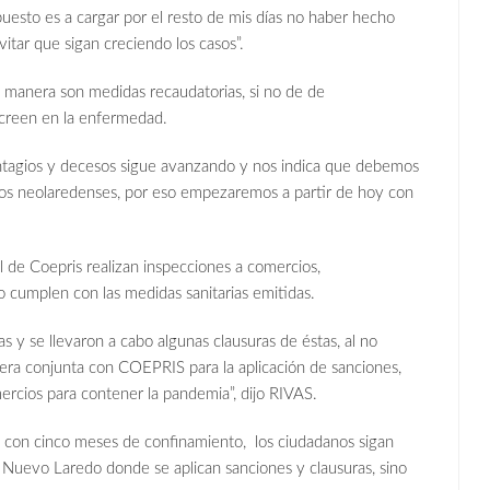
puesto es a cargar por el resto de mis días no haber hecho
vitar que sigan creciendo los casos”.
a manera son medidas recaudatorias, si no de de
 creen en la enfermedad.
tagios y decesos sigue avanzando y nos indica que debemos
e los neolaredenses, por eso empezaremos a partir de hoy con
l de Coepris realizan inspecciones a comercios,
no cumplen con las medidas sanitarias emitidas.
 y se llevaron a cabo algunas clausuras de éstas, al no
nera conjunta con COEPRIS para la aplicación de sanciones,
mercios para contener la pandemia”, dijo RIVAS.
, con cinco meses de confinamiento, los ciudadanos sigan
en Nuevo Laredo donde se aplican sanciones y clausuras, sino