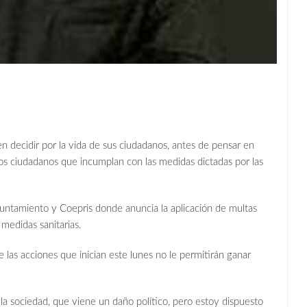
n decidir por la vida de sus ciudadanos, antes de pensar en
a los ciudadanos que incumplan con las medidas dictadas por las
untamiento y Coepris donde anuncia la aplicación de multas
 medidas sanitarias.
s acciones que inician este lunes no le permitirán ganar
la sociedad, que viene un daño político, pero estoy dispuesto