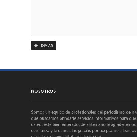
ENVIAR
NOSOTROS
Somos un equipo de profesionales del periodismo de niv
que buscamos brindarle servicios informativos para que
usted, esté bien enterado, de antemano le agradecemos
confianza y le damos las gracias por aceptarnos, leernos
darle like a www.notatamaulipas.com.