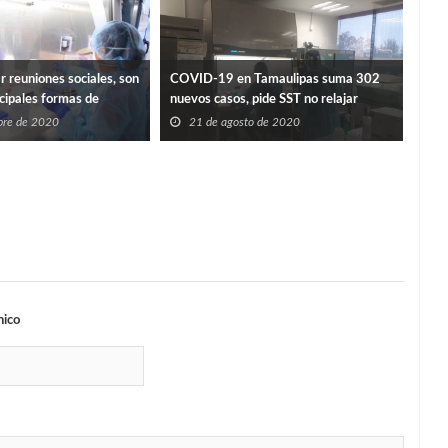
r reuniones sociales, son
COVID-19 en Tamaulipas suma 302
ncipales formas de
nuevos casos, pide SST no relajar
medidas preventivas
bre de 2020
21 de agosto de 2020
Plei
2
nico