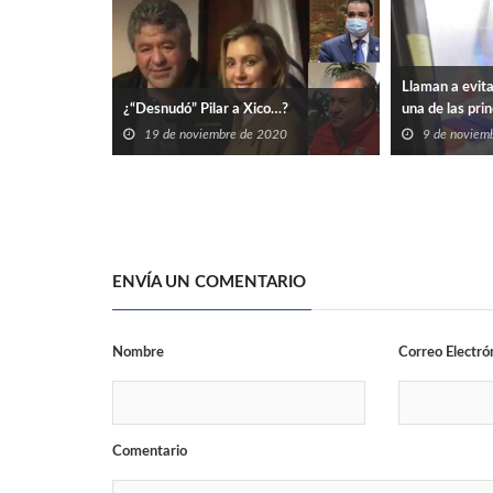
Llaman a evita
¿“Desnudó” Pilar a Xico…?
una de las pri
contagio
19 de noviembre de 2020
9 de noviem
ENVÍA UN COMENTARIO
Nombre
Correo Electró
Comentario