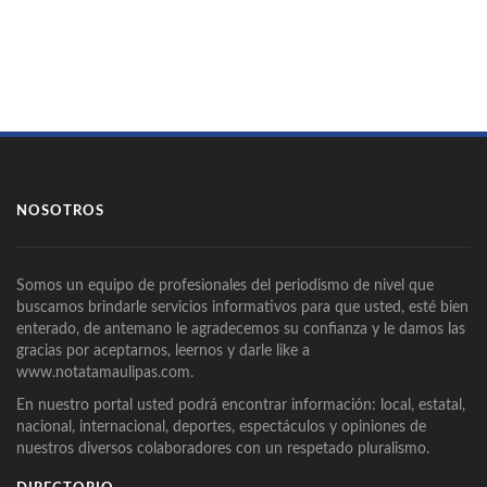
NOSOTROS
Somos un equipo de profesionales del periodismo de nivel que
buscamos brindarle servicios informativos para que usted, esté bien
enterado, de antemano le agradecemos su confianza y le damos las
gracias por aceptarnos, leernos y darle like a
www.notatamaulipas.com.
En nuestro portal usted podrá encontrar información: local, estatal,
nacional, internacional, deportes, espectáculos y opiniones de
nuestros diversos colaboradores con un respetado pluralismo.