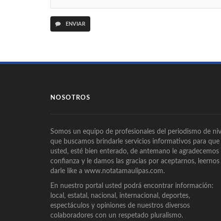
ENVIAR
NOSOTROS
Somos un equipo de profesionales del periodismo de niv
que buscamos brindarle servicios informativos para que
usted, esté bien enterado, de antemano le agradecemos
confianza y le damos las gracias por aceptarnos, leernos
darle like a www.notatamaulipas.com.
En nuestro portal usted podrá encontrar información:
local, estatal, nacional, internacional, deportes,
espectáculos y opiniones de nuestros diversos
colaboradores con un respetado pluralismo.