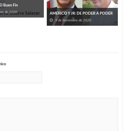
El Buen Fin
Trae
bre de 2020
2
AMERICO Y JR: DE PODER A PODER
9 de noviembre de 2020
nico