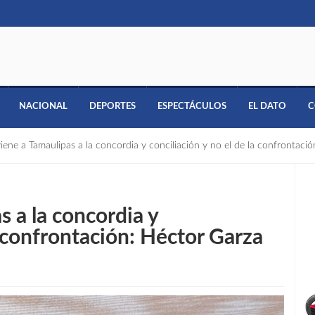
NACIONAL
DEPORTES
ESPECTÁCULOS
EL DATO
C
ene a Tamaulipas a la concordia y conciliación y no el de la confrontaci
 a la concordia y
a confrontación: Héctor Garza