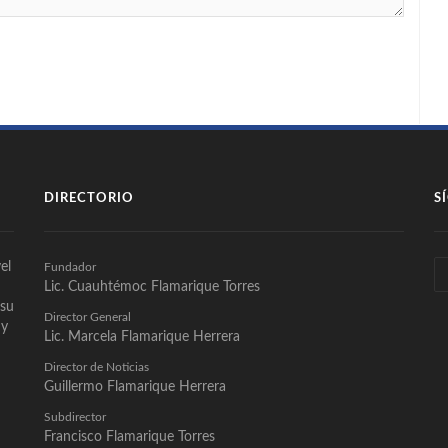
DIRECTORIO
S
el
Fundador
Lic. Cuauhtémoc Flamarique Torres
 su
Director General
 y
Lic. Marcela Flamarique Herrera
Director de Noticias
Guillermo Flamarique Herrera
Subdirector
Francisco Flamarique Torres