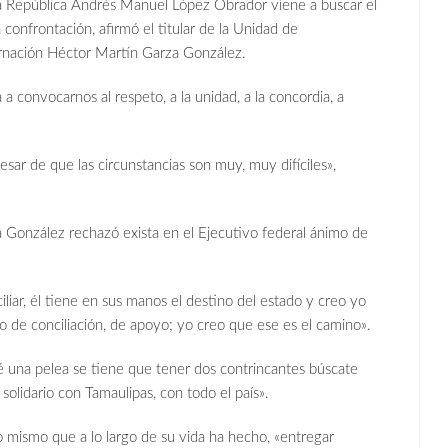
 la República Andrés Manuel López Obrador viene a buscar el
a confrontación, afirmó el titular de la Unidad de
ernación Héctor Martín Garza González.
a convocarnos al respeto, a la unidad, a la concordia, a
sar de que las circunstancias son muy, muy difíciles»,
za González rechazó exista en el Ejecutivo federal ánimo de
liar, él tiene en sus manos el destino del estado y creo yo
de conciliación, de apoyo; yo creo que ese es el camino».
dé una pelea se tiene que tener dos contrincantes búscate
solidario con Tamaulipas, con todo el país».
o mismo que a lo largo de su vida ha hecho, «entregar