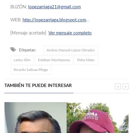
BUZÓN:
lopezarriaga21@gmail.com
WEB:
http://lopezarriaga.blogspot.com
…
[Mensaje acortado]
Ver mensaje completo
Etiquetas:
Andres Manuel López Obrador
carlos Slim
Esteban Moctezuma
Peña Nieto
Ricardo Salinas Pliego
TAMBIÉN TE PUEDE INTERESAR