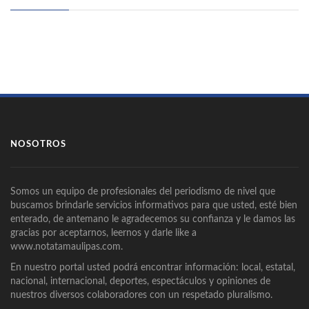
NOSOTROS
Somos un equipo de profesionales del periodismo de nivel que
buscamos brindarle servicios informativos para que usted, esté bien
enterado, de antemano le agradecemos su confianza y le damos las
gracias por aceptarnos, leernos y darle like a
www.notatamaulipas.com.
En nuestro portal usted podrá encontrar información: local, estatal,
nacional, internacional, deportes, espectáculos y opiniones de
nuestros diversos colaboradores con un respetado pluralismo.