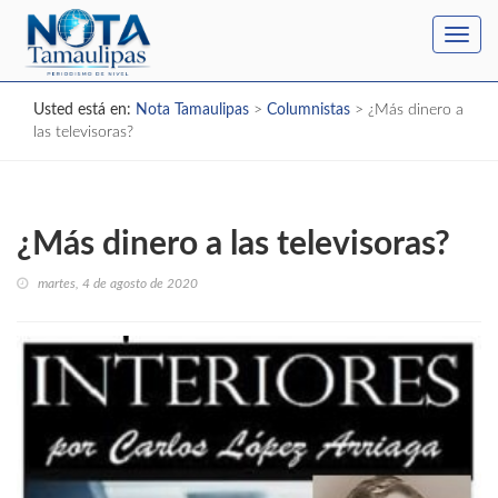
Toggl
navig
Usted está en:
Nota Tamaulipas
>
Columnistas
>
¿Más dinero a
las televisoras?
¿Más dinero a las televisoras?
martes, 4 de agosto de 2020