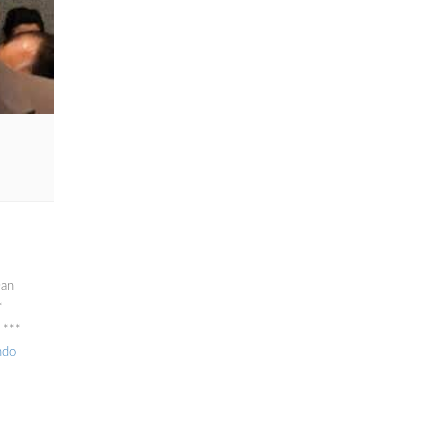
Dan
*
 ***
ndo