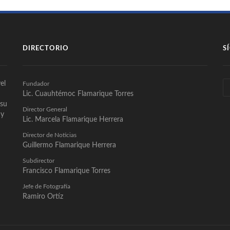
DIRECTORIO
S
el
Fundador
Lic. Cuauhtémoc Flamarique Torres
 su
Director General
 y
Lic. Marcela Flamarique Herrera
Director de Noticias
Guillermo Flamarique Herrera
Subdirector
Francisco Flamarique Torres
Jefe de Fotografía
Ramiro Ortíz