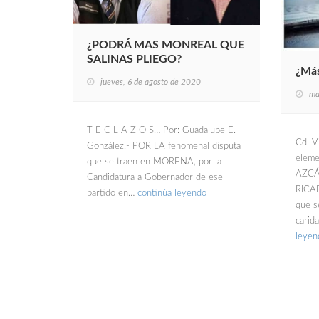
¿PODRÁ MAS MONREAL QUE
SALINAS PLIEGO?
¿Más
jueves, 6 de agosto de 2020
ma
T E C L A Z O S… Por: Guadalupe E.
Cd. Vi
González.- POR LA fenomenal disputa
eleme
que se traen en MORENA, por la
AZCÁ
Candidatura a Gobernador de ese
RICA
partido en…
continúa leyendo
que s
carid
leyen