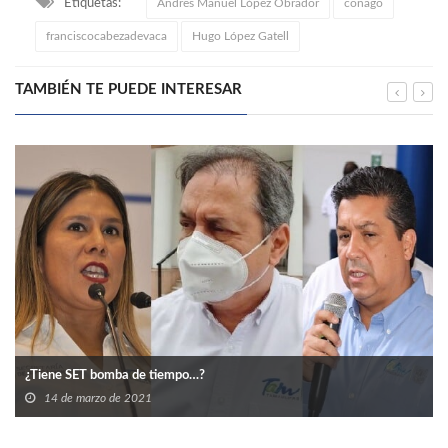
Etiquetas:
Andres Manuel López Obrador
conago
franciscocabezadevaca
Hugo López Gatell
TAMBIÉN TE PUEDE INTERESAR
¿Tiene SET bomba de tiempo…?
14 de marzo de 2021