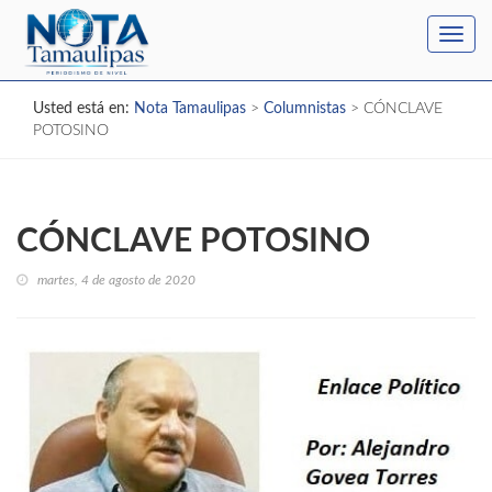
Toggl
navig
Usted está en:
Nota Tamaulipas
>
Columnistas
>
CÓNCLAVE
POTOSINO
CÓNCLAVE POTOSINO
martes, 4 de agosto de 2020