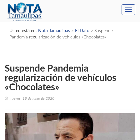
Toggl
navig
Usted está en:
Nota Tamaulipas
>
El Dato
>
Suspende
Pandemia regularización de vehículos «Chocolates»
Suspende Pandemia
regularización de vehículos
«Chocolates»
jueves, 18 de junio de 2020