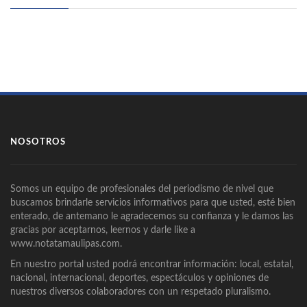
NOSOTROS
Somos un equipo de profesionales del periodismo de nivel que
buscamos brindarle servicios informativos para que usted, esté bien
enterado, de antemano le agradecemos su confianza y le damos las
gracias por aceptarnos, leernos y darle like a
www.notatamaulipas.com.
En nuestro portal usted podrá encontrar información: local, estatal,
nacional, internacional, deportes, espectáculos y opiniones de
nuestros diversos colaboradores con un respetado pluralismo.