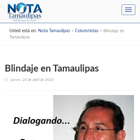
Toggl
navig
Usted está en:
Nota Tamaulipas
>
Columnistas
>
Blindaje en
Tamaulipas
Blindaje en Tamaulipas
jueves, 23 de abril de 2020