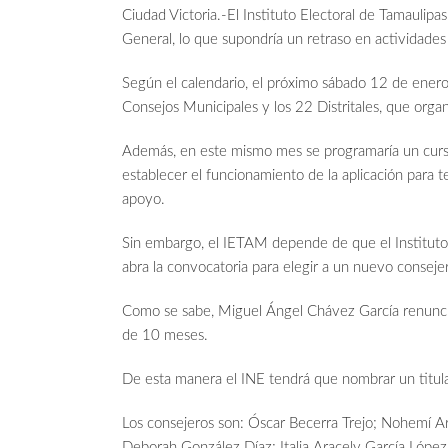
Ciudad Victoria.-El Instituto Electoral de Tamaulipa
General, lo que supondría un retraso en actividades 
Según el calendario, el próximo sábado 12 de enero 
Consejos Municipales y los 22 Distritales, que organ
Además, en este mismo mes se programaría un curso
establecer el funcionamiento de la aplicación para t
apoyo.
Sin embargo, el IETAM depende de que el Instituto 
abra la convocatoria para elegir a un nuevo conseje
Como se sabe, Miguel Ángel Chávez García renunció
de 10 meses.
De esta manera el INE tendrá que nombrar un titular
Los consejeros son: Óscar Becerra Trejo; Nohemí Ar
Deborah González Díaz; Italia Aracely García López