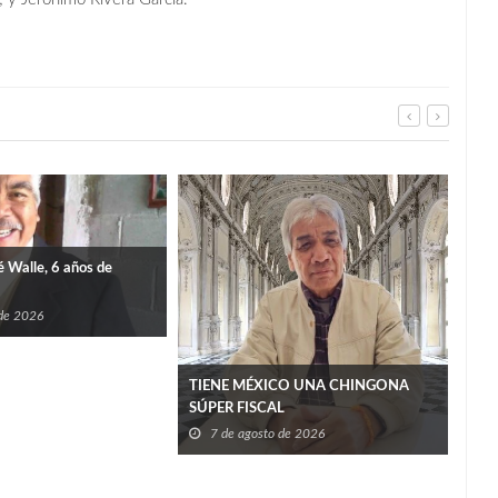
é Walle, 6 años de
 de 2026
Tama
TIENE MÉXICO UNA CHINGONA
conv
SÚPER FISCAL
7
7 de agosto de 2026