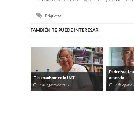
Etiquetas:
TAMBIÉN TE PUEDE INTERESAR
Periodista Jos
rguelles.
El humanismo de la UAT
ausencia
7 de agosto de 2026
7 de agosto