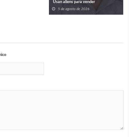
Usan aliens para vender
5 de agosto de 2026
nico