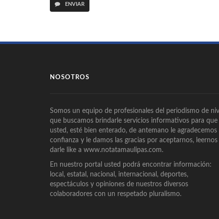
ENVIAR
NOSOTROS
Somos un equipo de profesionales del periodismo de niv
que buscamos brindarle servicios informativos para que
usted, esté bien enterado, de antemano le agradecemos
confianza y le damos las gracias por aceptarnos, leernos
darle like a www.notatamaulipas.com.
En nuestro portal usted podrá encontrar información:
local, estatal, nacional, internacional, deportes,
espectáculos y opiniones de nuestros diversos
colaboradores con un respetado pluralismo.