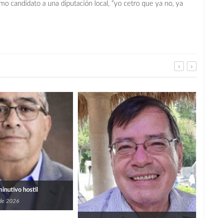
 candidato a una diputación local, “yo cetro que ya no, ya
Imp
prog
bene
5
san
minutivo hostil
 de 2026