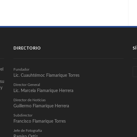
DIRECTORIO
S
el
Fundador
Lic. Cuauhtémoc Flamarique Torres
 su
Director General
 y
Lic. Marcela Flamarique Herrera
Director de Noticias
Guillermo Flamarique Herrera
Subdirector
Francisco Flamarique Torres
Jefe de Fotografía
Ramiro Ortíz