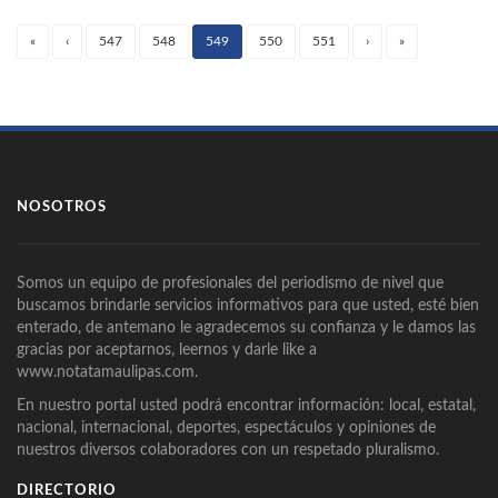
«
‹
547
548
549
550
551
›
»
(current)
NOSOTROS
Somos un equipo de profesionales del periodismo de nivel que
buscamos brindarle servicios informativos para que usted, esté bien
enterado, de antemano le agradecemos su confianza y le damos las
gracias por aceptarnos, leernos y darle like a
www.notatamaulipas.com.
En nuestro portal usted podrá encontrar información: local, estatal,
nacional, internacional, deportes, espectáculos y opiniones de
nuestros diversos colaboradores con un respetado pluralismo.
DIRECTORIO