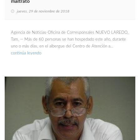
maltrato
jueves, 29 de noviembre de 2018
Agencia de Noticias-Oficina de Corresponsales NUEVO LAREDO,
Tam. — Más de 60 personas se han hospedado este año, durante
uno o más días, en el albergue del Centro de Atención a…
continúa leyendo