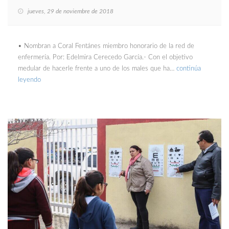
jueves, 29 de noviembre de 2018
• Nombran a Coral Fentánes miembro honorario de la red de
enfermería. Por: Edelmira Cerecedo García.- Con el objetivo
medular de hacerle frente a uno de los males que ha…
continúa
leyendo