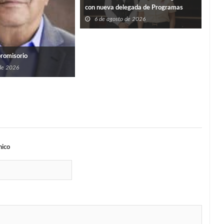
con nueva delegada de Programas
Federales en Tamaulipas
6 de agosto de 2026
Y S
promisorio
PER
 de 2026
6
nico