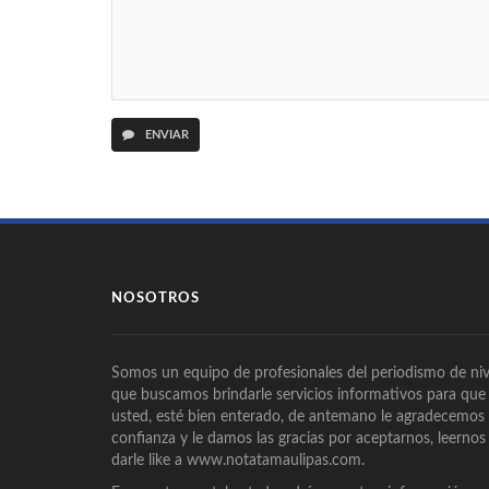
ENVIAR
NOSOTROS
Somos un equipo de profesionales del periodismo de niv
que buscamos brindarle servicios informativos para que
usted, esté bien enterado, de antemano le agradecemos
confianza y le damos las gracias por aceptarnos, leernos
darle like a www.notatamaulipas.com.