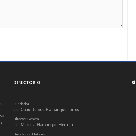
DIRECTORIO
S
el
Fundador
Lic. Cuauhtémoc Flamarique Torres
 su
Director General
 y
Lic. Marcela Flamarique Herrera
Director de Noticias