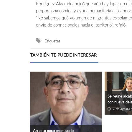
Rodríguez Alvarado indicó que aún hay lugar en dife
proporciona comida y ayuda humanitaria a los ind
“No sabemos qué volumen de migrantes es solamen
envío de connacionales hacia el territorio”, refirió.
Etiquetas:
TAMBIÉN TE PUEDE INTERESAR
Se reúne alcal
con nueva del
Federales en 
6 de agosto
Arresto poco promisorio