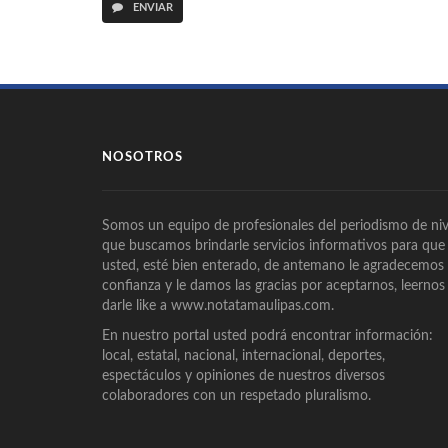
ENVIAR
NOSOTROS
Somos un equipo de profesionales del periodismo de niv
que buscamos brindarle servicios informativos para que
usted, esté bien enterado, de antemano le agradecemos
confianza y le damos las gracias por aceptarnos, leernos
darle like a www.notatamaulipas.com.
En nuestro portal usted podrá encontrar información:
local, estatal, nacional, internacional, deportes,
espectáculos y opiniones de nuestros diversos
colaboradores con un respetado pluralismo.