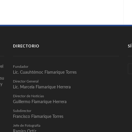
DIRECTORIO
S
el
Fundador
Lic. Cuauhtémoc Flamarique Torres
 su
Director General
 y
Lic. Marcela Flamarique Herrera
Director de Noticias
Guillermo Flamarique Herrera
Subdirector
Francisco Flamarique Torres
Jefe de Fotografía
Ramiro Ortíz