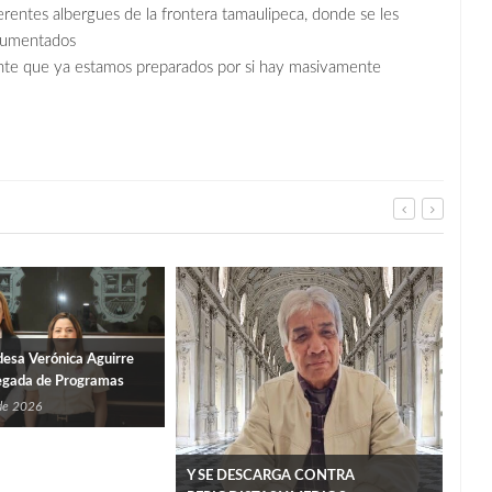
rentes albergues de la frontera tamaulipeca, donde se les
ocumentados
te que ya estamos preparados por si hay masivamente
desa Verónica Aguirre
egada de Programas
Tamaulipas
 de 2026
Pide
Y SE DESCARGA CONTRA
Infa