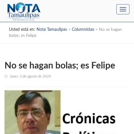
Toggl
navig
Usted está en:
Nota Tamaulipas
>
Columnistas
>
No se hagan
bolas; es Felipe
No se hagan bolas; es Felipe
lunes, 3 de agosto de 2020