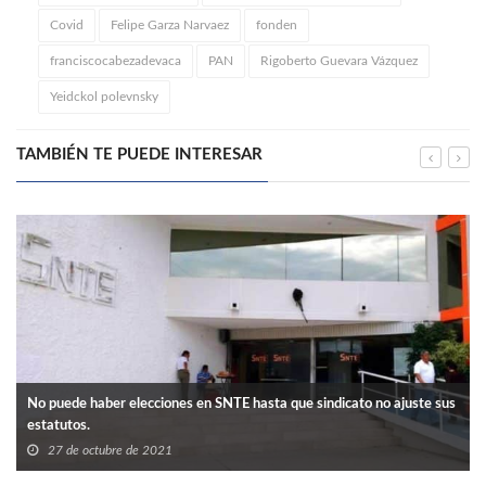
Covid
Felipe Garza Narvaez
fonden
franciscocabezadevaca
PAN
Rigoberto Guevara Vázquez
Yeidckol polevnsky
TAMBIÉN TE PUEDE INTERESAR
No puede haber elecciones en SNTE hasta que sindicato no ajuste sus
estatutos.
27 de octubre de 2021