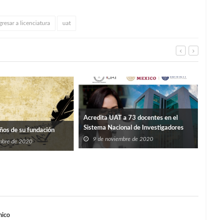
resar a licenciatura
uat
Acredita UAT a 73 docentes en el
Llam
Sistema Nacional de Investigadores
una 
ños de su fundación
cont
9 de noviembre de 2020
9
mbre de 2020
nico