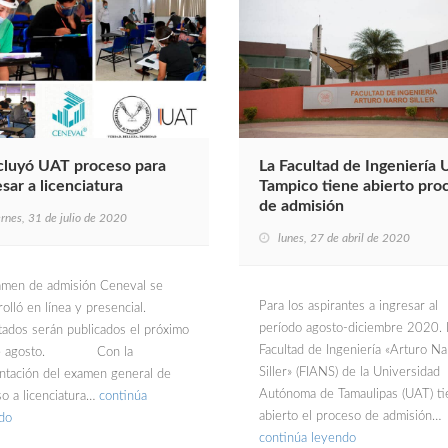
luyó UAT proceso para
La Facultad de Ingeniería 
esar a licenciatura
Tampico tiene abierto pro
de admisión
ernes, 31 de julio de 2020
lunes, 27 de abril de 2020
amen de admisión Ceneval se
Para los aspirantes a ingresar al
olló en línea y presencial.
período agosto-diciembre 2020. 
tados serán publicados el próximo
Facultad de Ingeniería «Arturo Na
e agosto. Con la
Siller» (FIANS) de la Universidad
ntación del examen general de
Autónoma de Tamaulipas (UAT) ti
so a licenciatura…
continúa
abierto el proceso de admisión…
do
continúa leyendo