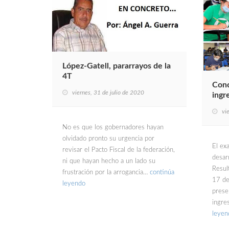
López-Gatell, pararrayos de la
4T
Conc
viernes, 31 de julio de 2020
ingr
vi
No es que los gobernadores hayan
olvidado pronto su urgencia por
El ex
revisar el Pacto Fiscal de la federación,
desarr
ni que hayan hecho a un lado su
Resul
frustración por la arrogancia…
continúa
17 d
leyendo
prese
ingre
leyen