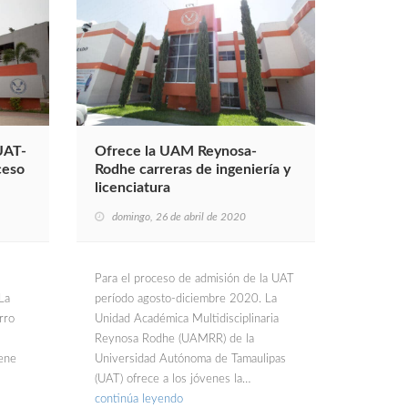
UAT-
Ofrece la UAM Reynosa-
ceso
Rodhe carreras de ingeniería y
licenciatura
domingo, 26 de abril de 2020
Para el proceso de admisión de la UAT
La
período agosto-diciembre 2020. La
rro
Unidad Académica Multidisciplinaria
Reynosa Rodhe (UAMRR) de la
ene
Universidad Autónoma de Tamaulipas
(UAT) ofrece a los jóvenes la…
continúa leyendo