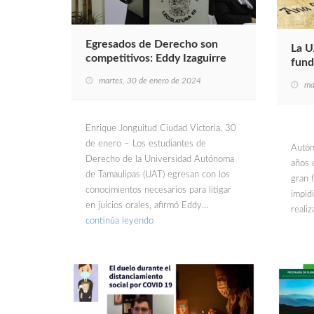
Egresados de Derecho son
La U
competitivos: Eddy Izaguirre
fund
martes, 30 de enero de 2024
ma
Enrique Jonguitud Ciudad Victoria, 30
1.- 
de enero – Los estudiantes de
Autón
Derecho de la Universidad Autónoma
años 
de Tamaulipas (UAT) egresan con los
gran f
conocimientos necesarios para litigar
impidi
en juicios orales, afirmó Eddy…
reali
continúa leyendo