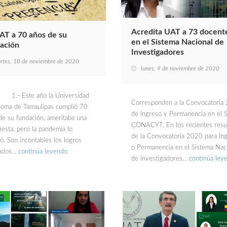
Acredita UAT a 73 docent
AT a 70 años de su
en el Sistema Nacional de
ación
Investigadores
rtes, 10 de noviembre de 2020
lunes, 9 de noviembre de 2020
Este año la Universidad
Corresponden a la Convocatoria
oma de Tamaulipas cumplió 70
de Ingreso y Permanencia en el 
de su fundación, ameritaba una
CONACYT. En los recientes resu
iesta, pero la pandemia lo
de la Convocatoria 2020 para In
ó. Son incontables los logros
o Permanencia en el Sistema Nac
zados…
continúa leyendo
de Investigadores…
continúa ley