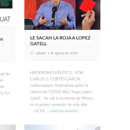
LE SACAN LA ROJA A LOPEZ
en
GATELL
sábado, 1 de agosto de 2020
HIPÓDROMO POLÍTICO… POR:
ual de
CARLOS G. CORTÉS GARCÍA.-
el
Gobernadores Federalistas piden la
 de
cabeza del “COVID-Boy” Hugo López-
ia. En
Gatell. Se cae la economía de México
en el primer semestre de este año:
-18.9% …
continúa leyendo