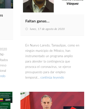
es
Faltan ganas…
lunes, 17 de agosto de 2020
En Nuevo Laredo, Tamaulipas, como en
 2020
ningún municipio de México, han
SNI-
instrumentado un programa amplio
ltados
para atender la contingencia que
greso
provoca el coronavirus, se ejerce
ional
presupuesto para dar empleo
endo
temporal…
continúa leyendo