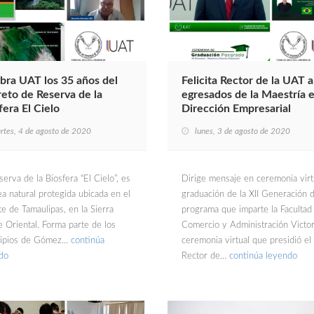
bra UAT los 35 años del
Felicita Rector de la UAT a
eto de Reserva de la
egresados de la Maestría 
fera El Cielo
Dirección Empresarial
rtes, 4 de agosto de 2020
lunes, 3 de agosto de 2020
erva de la Biosfera “El Cielo”, es
Dirige mensaje en ceremonia virt
ea natural protegida ubicada en el
graduación de la XII Generación d
e de Tamaulipas, en la Sierra
programa que imparte la Facultad
 Oriental. Forma parte de los
Comercio y Administración Victor
ipios de Gómez…
continúa
ceremonia virtual que presidió el
do
Rector de…
continúa leyendo