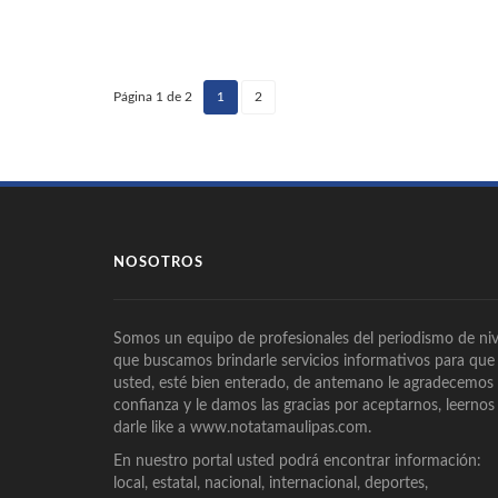
Página 1 de 2
1
2
(current)
NOSOTROS
Somos un equipo de profesionales del periodismo de niv
que buscamos brindarle servicios informativos para que
usted, esté bien enterado, de antemano le agradecemos
confianza y le damos las gracias por aceptarnos, leernos
darle like a www.notatamaulipas.com.
En nuestro portal usted podrá encontrar información:
local, estatal, nacional, internacional, deportes,