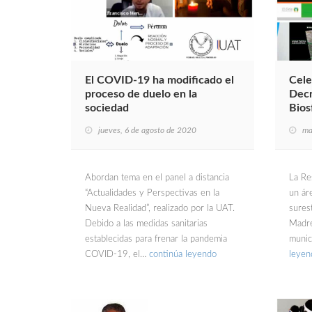
El COVID-19 ha modificado el
Cele
proceso de duelo en la
Decr
sociedad
Bios
jueves, 6 de agosto de 2020
ma
Abordan tema en el panel a distancia
La Res
“Actualidades y Perspectivas en la
un ár
Nueva Realidad”, realizado por la UAT.
surest
Debido a las medidas sanitarias
Madre
establecidas para frenar la pandemia
munic
COVID-19, el…
continúa leyendo
leyen