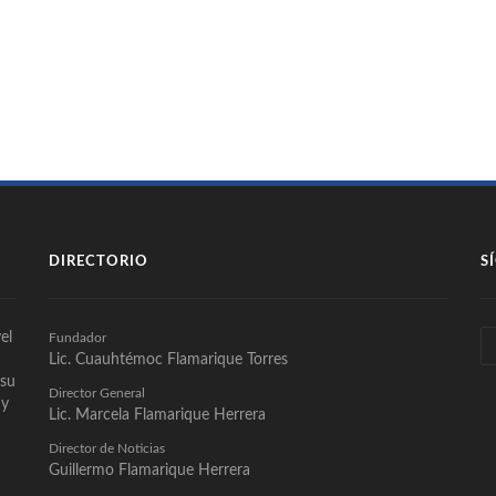
DIRECTORIO
S
el
Fundador
Lic. Cuauhtémoc Flamarique Torres
 su
Director General
 y
Lic. Marcela Flamarique Herrera
Director de Noticias
Guillermo Flamarique Herrera