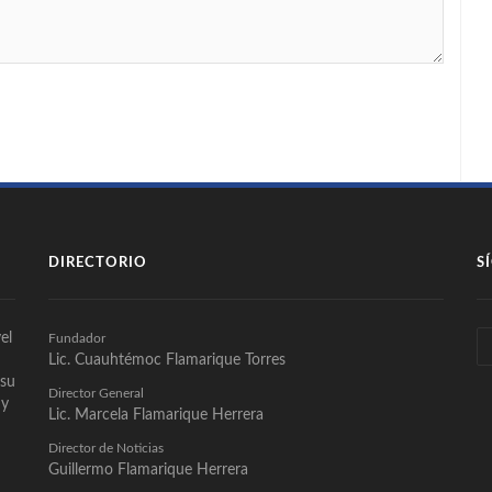
DIRECTORIO
S
el
Fundador
Lic. Cuauhtémoc Flamarique Torres
 su
Director General
 y
Lic. Marcela Flamarique Herrera
Director de Noticias
Guillermo Flamarique Herrera