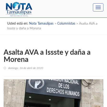
Toggl
navig
Usted está en:
Nota Tamaulipas
>
Columnistas
>
Asalta AVA a
Issste y daña a Morena
Asalta AVA a Issste y daña a
Morena
domingo, 26 de abril de 2020