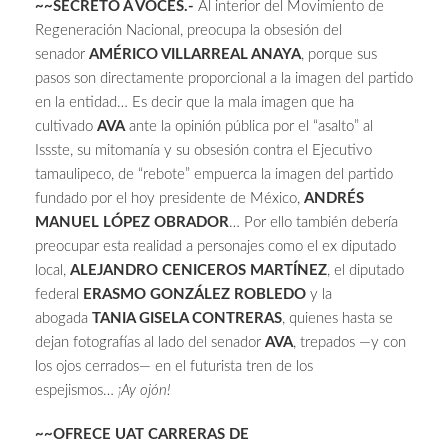
~~SECRETO A VOCES.-
Al interior del Movimiento de
Regeneración Nacional, preocupa la obsesión del
senador
AMÉRICO VILLARREAL ANAYA
, porque sus
pasos son directamente proporcional a la imagen del partido
en la entidad… Es decir que la mala imagen que ha
cultivado
AVA
ante la opinión pública por el “asalto” al
Issste, su mitomanía y su obsesión contra el Ejecutivo
tamaulipeco, de “rebote” empuerca la imagen del partido
fundado por el hoy presidente de México,
ANDRÉS
MANUEL LÓPEZ OBRADOR
… Por ello también debería
preocupar esta realidad a personajes como el ex diputado
local,
ALEJANDRO CENICEROS MARTÍNEZ
, el diputado
federal
ERASMO GONZÁLEZ ROBLEDO
y la
abogada
TANIA GISELA CONTRERAS
, quienes hasta se
dejan fotografías al lado del senador
AVA
, trepados —y con
los ojos cerrados— en el futurista tren de los
espejismos…
¡Ay ojón!
~~OFRECE UAT CARRERAS DE