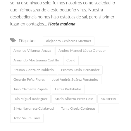
se ha diseminado solo; fuimos nosotros como sociedad lo
que hicimos grande a este pequeño virus. Nuestra
desobediencia no nos hizo estatuas de sal, pero sí primer
lugar en contagios…
Hasta mañana
…
Etiquetas:
Alejandro Ceniceros Martínez
Americo Villarreal Anaya
Andres Manuel López Obrador
Armando Moctezuma Castillo
Covid
Erasmo González Robledo
Ernesto Lavin Hernández
Gerardo Peña Flores
José Andrés Suárez Fernández
Juan Clemente Zapata
Letras Prohibidas
Luis Miguel Rodríguez
Mario Alberto Pérez Coss
MORENA
Silvia Navarrete Calatayud
Tania Gisela Contreras
Tofic Salum Fares