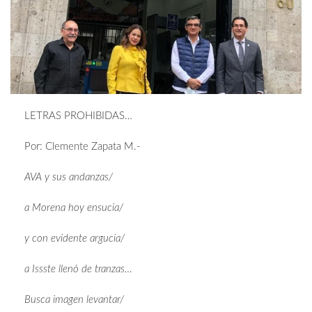
LETRAS PROHIBIDAS…
Por: Clemente Zapata M.-
AVA y sus andanzas/
a Morena hoy ensucia/
y con evidente argucia/
a Issste llenó de tranzas…
Busca imagen levantar/