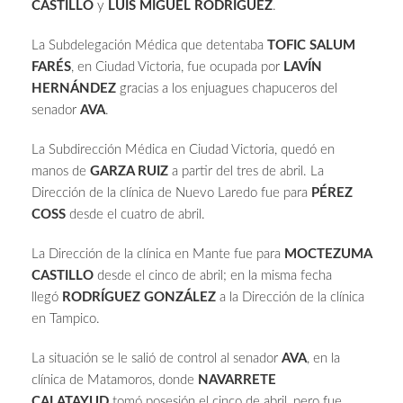
CASTILLO
y
LUIS MIGUEL RODRÍGUEZ
.
La Subdelegación Médica que detentaba
TOFIC SALUM
FARÉS
, en Ciudad Victoria, fue ocupada por
LAVÍN
HERNÁNDEZ
gracias a los enjuagues chapuceros del
senador
AVA
.
La Subdirección Médica en Ciudad Victoria, quedó en
manos de
GARZA RUIZ
a partir del tres de abril. La
Dirección de la clínica de Nuevo Laredo fue para
PÉREZ
COSS
desde el cuatro de abril.
La Dirección de la clínica en Mante fue para
MOCTEZUMA
CASTILLO
desde el cinco de abril; en la misma fecha
llegó
RODRÍGUEZ GONZÁLEZ
a la Dirección de la clínica
en Tampico.
La situación se le salió de control al senador
AVA
, en la
clínica de Matamoros, donde
NAVARRETE
CALATAYUD
tomó posesión el cinco de abril, pero fue