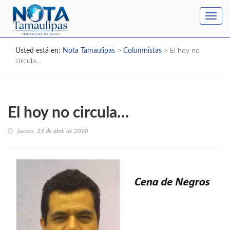
Toggl
navig
Usted está en:
Nota Tamaulipas
>
Columnistas
>
El hoy no
circula…
El hoy no circula…
jueves, 23 de abril de 2020