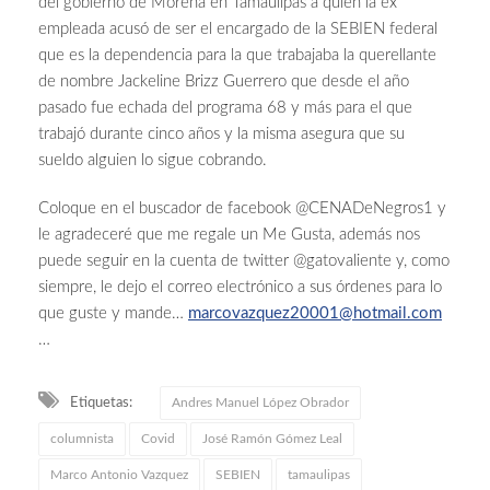
del gobierno de Morena en Tamaulipas a quien la ex
empleada acusó de ser el encargado de la SEBIEN federal
que es la dependencia para la que trabajaba la querellante
de nombre Jackeline Brizz Guerrero que desde el año
pasado fue echada del programa 68 y más para el que
trabajó durante cinco años y la misma asegura que su
sueldo alguien lo sigue cobrando.
Coloque en el buscador de facebook @CENADeNegros1 y
le agradeceré que me regale un Me Gusta, además nos
puede seguir en la cuenta de twitter @gatovaliente y, como
siempre, le dejo el correo electrónico a sus órdenes para lo
que guste y mande…
marcovazquez20001@hotmail.com
…
Etiquetas:
Andres Manuel López Obrador
columnista
Covid
José Ramón Gómez Leal
Marco Antonio Vazquez
SEBIEN
tamaulipas