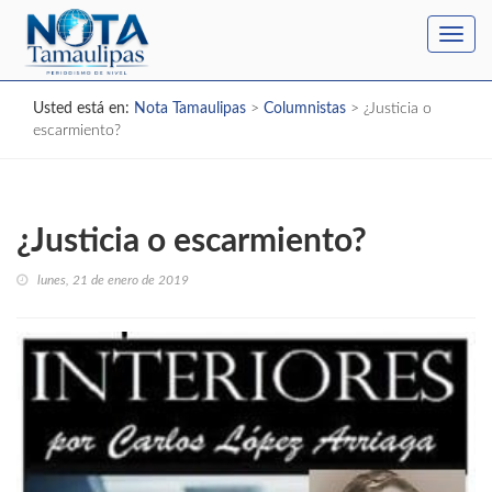
Toggl
navig
Usted está en:
Nota Tamaulipas
>
Columnistas
>
¿Justicia o
escarmiento?
¿Justicia o escarmiento?
lunes, 21 de enero de 2019