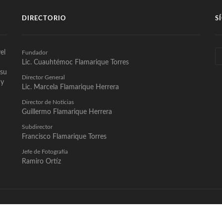
DIRECTORIO
S
el
Fundador
Lic. Cuauhtémoc Flamarique Torres
 su
Director General
 y
Lic. Marcela Flamarique Herrera
Director de Noticias
Guillermo Flamarique Herrera
Subdirector
Francisco Flamarique Torres
Jefe de Fotografía
Ramiro Ortíz