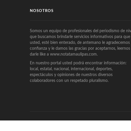
NOSOTROS
Somos un equipo de profesionales del periodismo de niv
que buscamos brindarle servicios informativos para que
usted, esté bien enterado, de antemano le agradecemos
confianza y le damos las gracias por aceptarnos, leernos
darle like a www.notatamaulipas.com.
En nuestro portal usted podrá encontrar información:
local, estatal, nacional, internacional, deportes,
espectáculos y opiniones de nuestros diversos
colaboradores con un respetado pluralismo.
© Derechos Reservados, 2019, Diseño por
Eberth