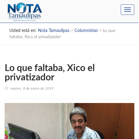
Toggl
navig
Usted está en:
Nota Tamaulipas
>
Columnistas
>
Lo que
faltaba, Xico el privatizador
Lo que faltaba, Xico el
privatizador
martes, 8 de enero de 2019