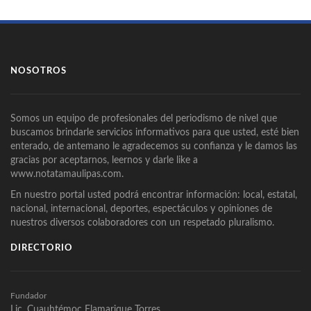
NOSOTROS
Somos un equipo de profesionales del periodismo de nivel que
buscamos brindarle servicios informativos para que usted, esté bien
enterado, de antemano le agradecemos su confianza y le damos las
gracias por aceptarnos, leernos y darle like a
www.notatamaulipas.com.
En nuestro portal usted podrá encontrar información: local, estatal,
nacional, internacional, deportes, espectáculos y opiniones de
nuestros diversos colaboradores con un respetado pluralismo.
DIRECTORIO
Fundador
Lic. Cuauhtémoc Flamarique Torres