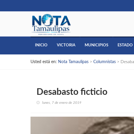
INICIO
VICTORIA
MUNICIPIOS
ESTADO
Usted está en:
Nota Tamaulipas
>
Columnistas
>
Desabas
Desabasto ficticio
lunes, 7 de enero de 2019