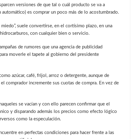
sparcen versiones de que tal o cuál producto se va a
, en automático) es comprar un poco más de lo acostumbrado.
miedo”, suele convertirse, en el cortísimo plazo, en una
hidrocarburos, con cualquier bien o servicio.
ampañas de rumores que una agencia de publicidad
para moverle el tapete al gobierno del presidente
omo azúcar, café, frijol, arroz o detergente, aunque de
ue el comprador incremente sus cuotas de compra. En vez de
anaqueles se vacían y con ello parecen confirmar que el
ánico y disparando además los precios como efecto lógico
erversos como la especulación.
ncuentre en perfectas condiciones para hacer frente a las