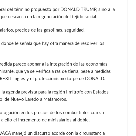
teral del término propuesto por DONALD TRUMP, sino a la
 que descansa en la regeneración del tejido social.
larios, precios de las gasolinas, seguridad.
onde le señala que hay otra manera de resolver los
a medida parece abonar a la integración de las economías
inante, que ya se verifica a ras de tierra, pese a medidas
 BREXIT inglés y el proteccionismo torpe de DONALD.
a agenda prevista para la región limítrofe con Estados
eco, de Nuevo Laredo a Matamoros.
mologación en los precios de los combustibles con su
a ello el incremento de minisalarios al doble.
A manejó un discurso acorde con la circunstancia