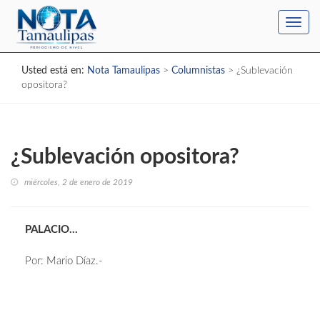
Toggl
navig
Usted está en:
Nota Tamaulipas
>
Columnistas
>
¿Sublevación
opositora?
¿Sublevación opositora?
miércoles, 2 de enero de 2019
PALACIO…
Por: Mario Díaz.-