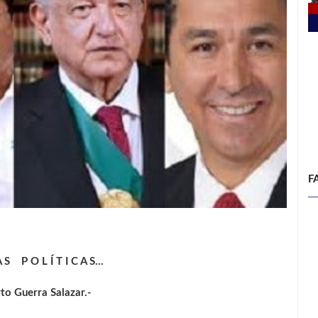
F
A S P O L Í T I C A S…
rto Guerra Salazar.-