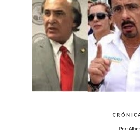
C R Ó N I C 
Por: Albe