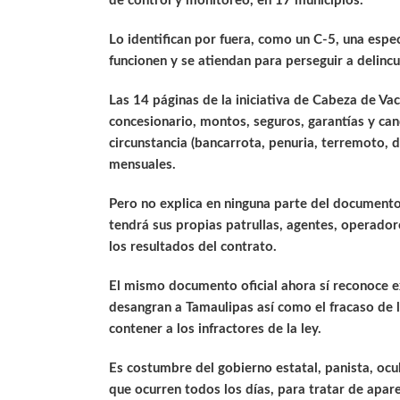
de control y monitoreo, en 17 municipios.
Lo identifican por fuera, como un C-5, una espe
funcionen y se atiendan para perseguir a delinc
Las 14 páginas de la iniciativa de Cabeza de V
concesionario, montos, seguros, garantías y can
circunstancia (bancarrota, penuria, terremoto, 
mensuales.
Pero no explica en ninguna parte del documento 
tendrá sus propias patrullas, agentes, operador
los resultados del contrato.
El mismo documento oficial ahora sí reconoce e
desangran a Tamaulipas así como el fracaso de
contener a los infractores de la ley.
Es costumbre del gobierno estatal, panista, ocul
que ocurren todos los días, para tratar de apar