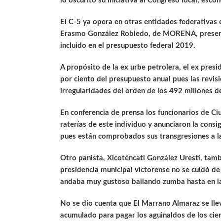
lo oscurito su iniciativa al Congreso local, esc
El C-5 ya opera en otras entidades federativas 
Erasmo González Robledo, de MORENA, presentó
incluido en el presupuesto federal 2019.
A propósito de la ex urbe petrolera, el ex presi
por ciento del presupuesto anual pues las rev
irregularidades del orden de los 492 millones d
En conferencia de prensa los funcionarios de 
raterías de este individuo y anunciaron la consi
pues están comprobados sus transgresiones a la
Otro panista, Xicoténcatl González Uresti, tam
presidencia municipal victorense no se cuidó de
andaba muy gustoso bailando zumba hasta en l
No se dio cuenta que El Marrano Almaraz se llev
acumulado para pagar los aguinaldos de los cie