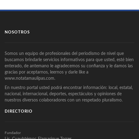
NOSOTROS
Somos un equipo de profesionales del periodismo de nivel que
buscamos brindarle servicios informativos para que usted, esté bien
enterado, de antemano le agradecemos su confianza y le damos las
gracias por aceptarnos, leernos y darle like a
www.notatamaulipas.com.
En nuestro portal usted podrá encontrar información: local, estatal,
nacional, internacional, deportes, espectáculos y opiniones de
nuestros diversos colaboradores con un respetado pluralismo.
DIRECTORIO
Fundador
Lic. Cuauhtémoc Flamarique Torres