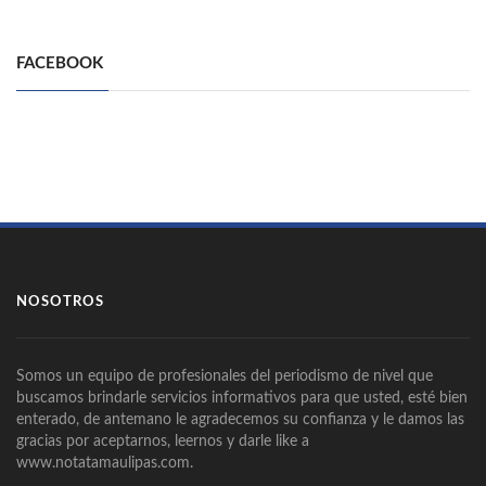
FACEBOOK
NOSOTROS
Somos un equipo de profesionales del periodismo de nivel que
buscamos brindarle servicios informativos para que usted, esté bien
enterado, de antemano le agradecemos su confianza y le damos las
gracias por aceptarnos, leernos y darle like a
www.notatamaulipas.com.