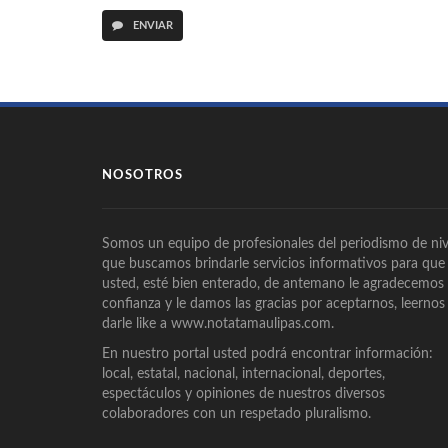
ENVIAR
NOSOTROS
Somos un equipo de profesionales del periodismo de niv
que buscamos brindarle servicios informativos para que
usted, esté bien enterado, de antemano le agradecemos
confianza y le damos las gracias por aceptarnos, leernos
darle like a www.notatamaulipas.com.
En nuestro portal usted podrá encontrar información:
local, estatal, nacional, internacional, deportes,
espectáculos y opiniones de nuestros diversos
colaboradores con un respetado pluralismo.