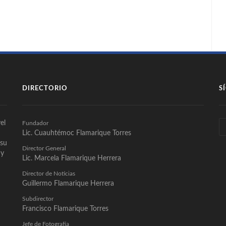
DIRECTORIO
S
el
Fundador
Lic. Cuauhtémoc Flamarique Torres
 su
Director General
 y
Lic. Marcela Flamarique Herrera
Director de Noticias
Guillermo Flamarique Herrera
Subdirector
Francisco Flamarique Torres
Jefe de Fotografía