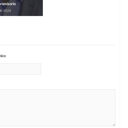
Y S
promisorio
PER
 de 2026
6
nico