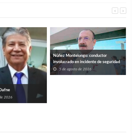
Abr
Núñez Montelongo: conductor
un c
involucrado en incidente de seguridad
y tr
5
no contaba con registro ante
5 de agosto de 2026
Transporte
 Dafne
 de 2026