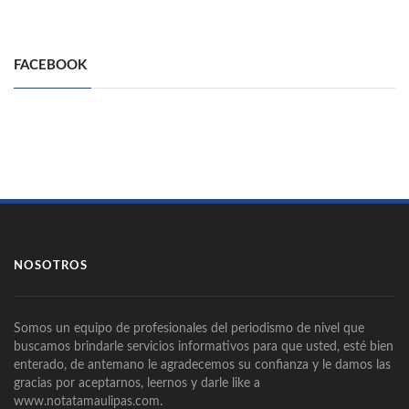
FACEBOOK
NOSOTROS
Somos un equipo de profesionales del periodismo de nivel que
buscamos brindarle servicios informativos para que usted, esté bien
enterado, de antemano le agradecemos su confianza y le damos las
gracias por aceptarnos, leernos y darle like a
www.notatamaulipas.com.