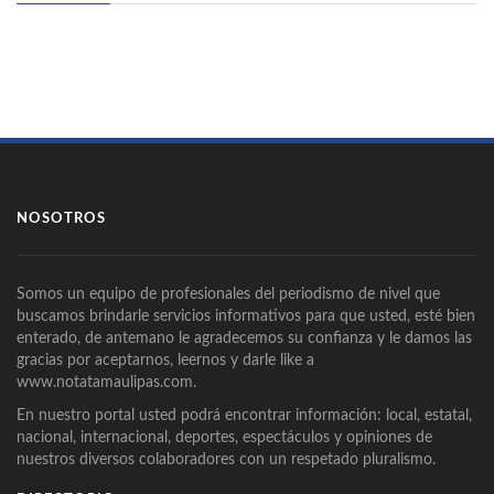
NOSOTROS
Somos un equipo de profesionales del periodismo de nivel que
buscamos brindarle servicios informativos para que usted, esté bien
enterado, de antemano le agradecemos su confianza y le damos las
gracias por aceptarnos, leernos y darle like a
www.notatamaulipas.com.
En nuestro portal usted podrá encontrar información: local, estatal,
nacional, internacional, deportes, espectáculos y opiniones de
nuestros diversos colaboradores con un respetado pluralismo.