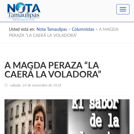
Toggl
navig
Usted está en:
Nota Tamaulipas
>
Columnistas
>
A MAGDA
PERAZA “LA CAERÁ LA VOLADORA”
A MAGDA PERAZA “LA
CAERÁ LA VOLADORA”
sábado, 24 de noviembre de 2018