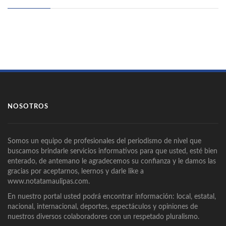
NOSOTROS
Somos un equipo de profesionales del periodismo de nivel que
buscamos brindarle servicios informativos para que usted, esté bien
enterado, de antemano le agradecemos su confianza y le damos las
gracias por aceptarnos, leernos y darle like a
www.notatamaulipas.com.
En nuestro portal usted podrá encontrar información: local, estatal,
nacional, internacional, deportes, espectáculos y opiniones de
nuestros diversos colaboradores con un respetado pluralismo.