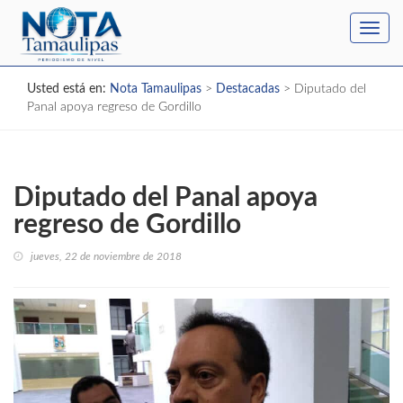
Toggl
navig
Usted está en:
Nota Tamaulipas
>
Destacadas
>
Diputado del
Panal apoya regreso de Gordillo
Diputado del Panal apoya
regreso de Gordillo
jueves, 22 de noviembre de 2018