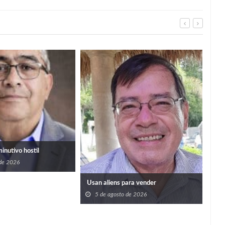
Imp
prog
bene
5
san
minutivo hostil
 de 2026
Usan aliens para vender
5 de agosto de 2026