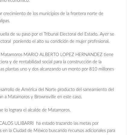
ismo económico.
r crecimiento de los municipios de la frontera norte de
lipas.
la de su paso por el Tribunal Electoral del Estado. Ayer se
ectoral poniendo el alto su condición de mujer profesional.
calde de Matamoros MARIO ALBERTO LOPEZ HERNANDEZ tiene
iera y de rentabilidad social para la construcción de la
e las plantas uno y dos alcanzando un monto por 810 millones
sarrollo de América del Norte producto del saneamiento del
tan a Matamoros y Brownsville en este caso.
que lo lograra el alcalde de Matamoros.
al CALOS ULIBARRI ha estado trazando las metas por
os en la Ciudad de México buscando recursos adicionales para