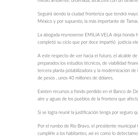
medio ambiente, ordenada, atractiva con un dinam
Seguirá siendo la ciudad fronteriza que tendrá mayo
México y por supuesto, la más importante de Tamau
La abogada reynosense EMILIA VELA deja honda huel
completó su ciclo que por doce impartió justicia el
A este respecto de ver hacia el futuro, el al
preparados los estudios técnicos, de viabilidad financ
tercera planta potabilizadora y la modernización d
de pesos , unos 40 millones de dólares.
Existen recursos a fondo perdido en el Banco de De
aire y aguas de los pueblos de la frontera que afec
Si se logra reunir la justificación tenga por seguro 
Por el rumbo de Rio Bravo, el presidente municip
cumplirle a los habitantes, así es como lo detectam