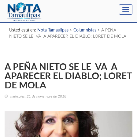
Toggl
navig
Usted está en:
Nota Tamaulipas
>
Columnistas
>
A PEÑA
NIETO SE LE VA A APARECER EL DIABLO; LORET DE MOLA
A PEÑA NIETO SE LE VA A
APARECER EL DIABLO; LORET
DE MOLA
miércoles, 21 de noviembre de 2018