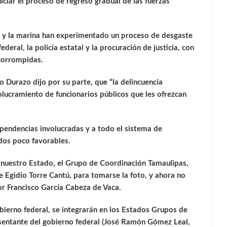
iciar el proceso de regreso gradual de las fuerzas
to y la marina han experimentado un proceso de desgaste
deral, la policía estatal y la procuración de justicia, con
corrompidas.
o Durazo dijo por su parte, que “la delincuencia
olucramiento de funcionarios públicos que les ofrezcan
dependencias involucradas y a todo el sistema de
ados poco favorables.
e nuestro Estado, el Grupo de Coordinación Tamaulipas,
 Egidio Torre Cantú, para tomarse la foto, y ahora no
r Francisco García Cabeza de Vaca.
bierno federal, se integrarán en los Estados Grupos de
sentante del gobierno federal (José Ramón Gómez Leal,