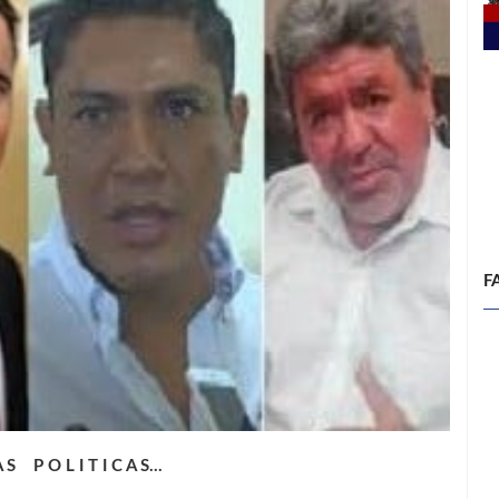
F
A S P O L I T I C A S…