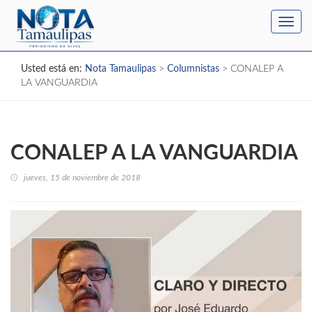
Toggl
navig
Usted está en:
Nota Tamaulipas
>
Columnistas
>
CONALEP A
LA VANGUARDIA
CONALEP A LA VANGUARDIA
jueves, 15 de noviembre de 2018