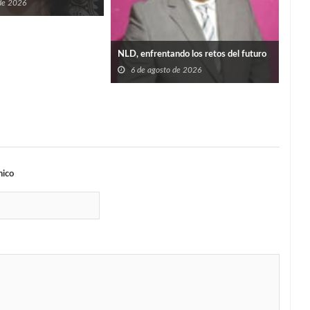
 de 2026
coor
6
NLD, enfrentando los retos del futuro
6 de agosto de 2026
nico