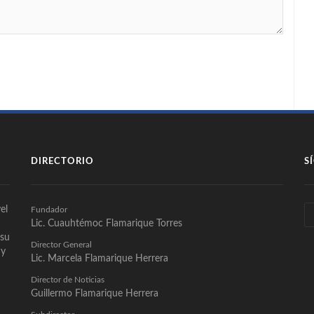
DIRECTORIO
S
el
Fundador
Lic. Cuauhtémoc Flamarique Torres
 su
Director General
 y
Lic. Marcela Flamarique Herrera
Director de Noticias
Guillermo Flamarique Herrera