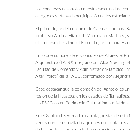
Los concursos desarrollan nuestra capacidad de comp
categorías y etapas la participación de los estudiant
El primer lugar del concurso de Catrinas, fue para
lo obtuvo Andrea Elizabeth Mandujano Martínez, y e
el concurso de Catrín, el Primer Lugar fue para Fran
En lo que comprende el Concurso de Altares, el Pri
Arquitectura (FADU) integrado por Alba Noemí y Moc
Facultad de Comercio y Administración-Tampico, inte
Altar “Yolótl”, de la FADU, conformado por Alejandr
Cabe destacar que la celebración del Xantolo, es una
región de la Huasteca en los estados de Tamaulipas, 
UNESCO como Patrimonio Cultural inmaterial de l
En el Xantolo los verdaderos protagonistas de esta 
veneradores, sus invitados, quienes nos sentamos a
de la muerte……..y por este tipo de acciones es que