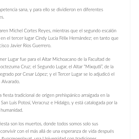
etencia sana, y para ello se dividieron en diferentes
es.
 Karen Michel Cortes Reyes, mientras que el segundo escalón
n el tercer lugar Cindy Lucia Félix Hernández; en tanto que
cisco Javier Ríos Guerrero.
mer Lugar fue para el Altar Michoacano de la Facultad de
tezuma Cruz; el Segundo Lugar, el Altar “Mixqutli”, de la
grado por Cesar López; y el Tercer Lugar se lo adjudicó el
a Alvarado.
 fiesta tradicional de origen prehispánico arraigada en la
San Luis Potosí, Veracruz e Hidalgo, y está catalogada por la
a humanidad.
fiesta son los muertos, donde todos somos solo sus
 convivir con el más allá de una esperanza de vida después
 #yocreoenlauat, una Universidad con tradiciones.