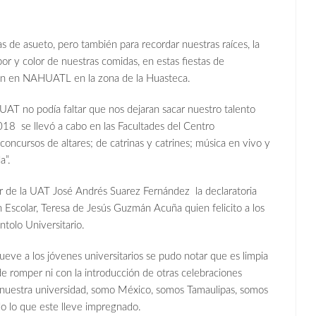
as de asueto, pero también para recordar nuestras raíces, la
or y color de nuestras comidas, en estas fiestas de
cen en NAHUATL en la zona de la Huasteca.
AT no podía faltar que nos dejaran sacar nuestro talento
 2018 se llevó a cabo en las Facultades del Centro
concursos de altares; de catrinas y catrines; música en vivo y
a”.
r de la UAT José Andrés Suarez Fernández la declaratoria
n Escolar, Teresa de Jesús Guzmán Acuña quien felicito a los
ntolo Universitario.
ueve a los jóvenes universitarios se pudo notar que es limpia
e romper ni con la introducción de otras celebraciones
sa nuestra universidad, somo México, somos Tamaulipas, somos
do lo que este lleve impregnado.