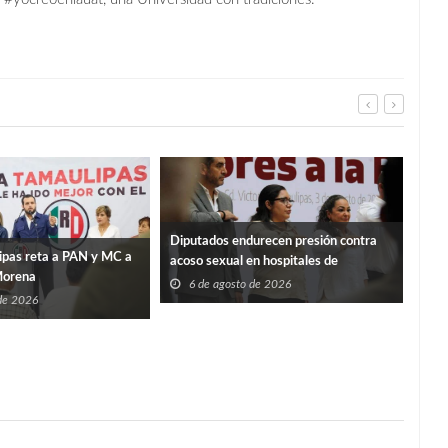
Diputados endurecen presión contra
IET
ipas reta a PAN y MC a
acoso sexual en hospitales de
repa
Morena
Tamaulipas
6 de agosto de 2026
6
 de 2026