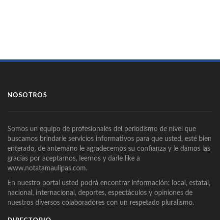
NOSOTROS
Somos un equipo de profesionales del periodismo de nivel que
buscamos brindarle servicios informativos para que usted, esté bien
enterado, de antemano le agradecemos su confianza y le damos las
gracias por aceptarnos, leernos y darle like a
www.notatamaulipas.com.
En nuestro portal usted podrá encontrar información: local, estatal,
nacional, internacional, deportes, espectáculos y opiniones de
nuestros diversos colaboradores con un respetado pluralismo.